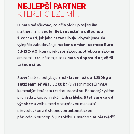
NEJLEPŠÍ PARTNER
,
KTERÉHO LZE MÍT.
D-MAX má všechno, co dělá pick-up nejlepším
partnerem: je
spolehlivý, robustní a s dlouhou
životností,
jak jeho název slibuje. Zbytek jsme ale
vylepšili: zabudován je
motor s emisní normou Euro
6d-ISC-AO
, který překvapí nízkou spotřebou a nízkými
emisemi CO2. Přitom je to D-MAX
s doposud největší
tažnou sílou.
Suverénně se pohybuje
s nákladem až do 1.230 kg
a
zatížením přívěsu 3.500 kg
(u všech modelů 4WD)
kamenitým terénem i cestou necestou. Pomocný systém
pro jízdu z kopce, nízká hladina hluku,
5 let záruka od
výrobce
a volba mezi 6-stupňovou manuální
převodovkou a 6 stupňovou automatickou
převodovkou*doplňují nabídku a snadno Vás přesvědčí.